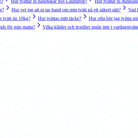
e?
Hur tvättar ni halsdukar hos Laundrop?
Hur tvättar ni dunkud
ng?
Hur vet jag att ni tar hand om min tvätt på ett säkert sätt?
Vad 
r tvätt än 10kg?
Hur tvättas mitt täcke?
Hur ofta bör jag tvätta mi
nds för min matta?
Vilka kläder och textilier ingår inte i vardagstvät