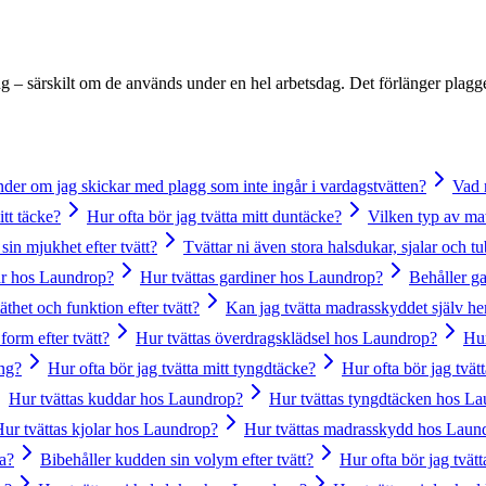
g – särskilt om de används under en hel arbetsdag. Det förlänger plagget
der om jag skickar med plagg som inte ingår i vardagstvätten?
Vad 
itt täcke?
Hur ofta bör jag tvätta mitt duntäcke?
Vilken typ av mat
 sin mjukhet efter tvätt?
Tvättar ni även stora halsdukar, sjalar och t
tar hos Laundrop?
Hur tvättas gardiner hos Laundrop?
Behåller g
äthet och funktion efter tvätt?
Kan jag tvätta madrasskyddet själv 
form efter tvätt?
Hur tvättas överdragsklädsel hos Laundrop?
Hur
ing?
Hur ofta bör jag tvätta mitt tyngdtäcke?
Hur ofta bör jag tvät
Hur tvättas kuddar hos Laundrop?
Hur tvättas tyngdtäcken hos L
ur tvättas kjolar hos Laundrop?
Hur tvättas madrasskydd hos Laun
ta?
Bibehåller kudden sin volym efter tvätt?
Hur ofta bör jag tvät