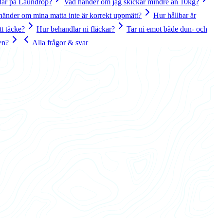
dar på Laundrop?
Vad händer om jag skickar mindre än 10kg?
händer om mina matta inte är korrekt uppmätt?
Hur hållbar är
tt täcke?
Hur behandlar ni fläckar?
Tar ni emot både dun- och
ten?
Alla frågor & svar