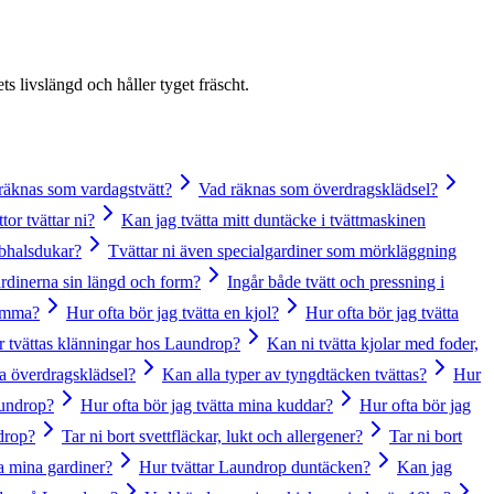
s livslängd och håller tyget fräscht.
räknas som vardagstvätt?
Vad räknas som överdragsklädsel?
tor tvättar ni?
Kan jag tvätta mitt duntäcke i tvättmaskinen
ubhalsdukar?
Tvättar ni även specialgardiner som mörkläggning
ardinerna sin längd och form?
Ingår både tvätt och pressning i
hemma?
Hur ofta bör jag tvätta en kjol?
Hur ofta bör jag tvätta
 tvättas klänningar hos Laundrop?
Kan ni tvätta kjolar med foder,
ta överdragsklädsel?
Kan alla typer av tyngdtäcken tvättas?
Hur
aundrop?
Hur ofta bör jag tvätta mina kuddar?
Hur ofta bör jag
drop?
Tar ni bort svettfläckar, lukt och allergener?
Tar ni bort
ta mina gardiner?
Hur tvättar Laundrop duntäcken?
Kan jag