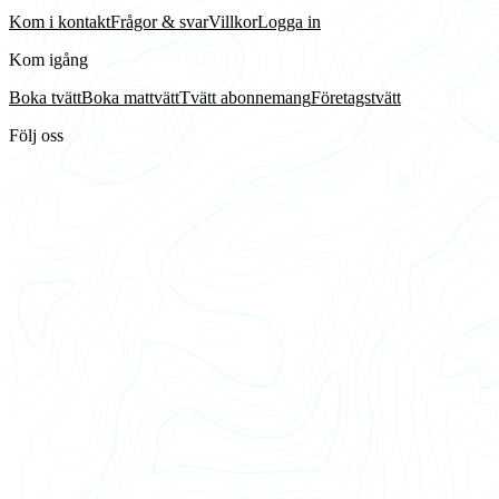
Kom i kontakt
Frågor & svar
Villkor
Logga in
Kom igång
Boka tvätt
Boka mattvätt
Tvätt abonnemang
Företagstvätt
Följ oss