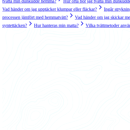
tvätta min dunkudde hemma?
Hur ofta bör jag tvätta min dunkudd
Vad händer om jag upptäcker klumpar eller fläckar?
Ingår strykni
processen jämfört med hemmatvätt?
Vad händer om jag skickar me
syntettäcken?
Hur hanteras min matta?
Vilka tvättmetoder anvä