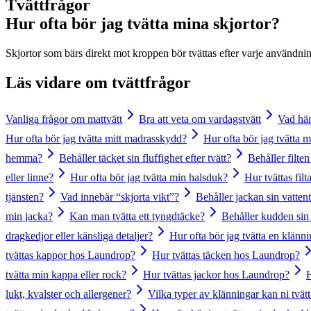
Tvättfrågor
Hur ofta bör jag tvätta mina skjortor?
Skjortor som bärs direkt mot kroppen bör tvättas efter varje användnin
Läs vidare om
tvättfrågor
Vanliga frågor om mattvätt
Bra att veta om vardagstvätt
Vad hän
Hur ofta bör jag tvätta mitt madrasskydd?
Hur ofta bör jag tvätta m
hemma?
Behåller täcket sin fluffighet efter tvätt?
Behåller filten
eller linne?
Hur ofta bör jag tvätta min halsduk?
Hur tvättas fil
tjänsten?
Vad innebär “skjorta vikt”?
Behåller jackan sin vattent
min jacka?
Kan man tvätta ett tyngdtäcke?
Behåller kudden sin 
dragkedjor eller känsliga detaljer?
Hur ofta bör jag tvätta en klänn
tvättas kappor hos Laundrop?
Hur tvättas täcken hos Laundrop?
tvätta min kappa eller rock?
Hur tvättas jackor hos Laundrop?
H
lukt, kvalster och allergener?
Vilka typer av klänningar kan ni tvät