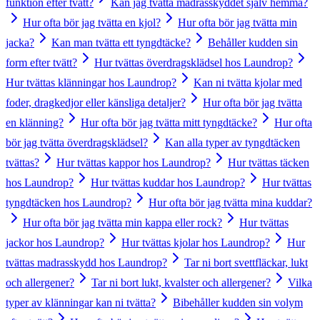
funktion efter tvätt?
Kan jag tvätta madrasskyddet själv hemma?
Hur ofta bör jag tvätta en kjol?
Hur ofta bör jag tvätta min
jacka?
Kan man tvätta ett tyngdtäcke?
Behåller kudden sin
form efter tvätt?
Hur tvättas överdragsklädsel hos Laundrop?
Hur tvättas klänningar hos Laundrop?
Kan ni tvätta kjolar med
foder, dragkedjor eller känsliga detaljer?
Hur ofta bör jag tvätta
en klänning?
Hur ofta bör jag tvätta mitt tyngdtäcke?
Hur ofta
bör jag tvätta överdragsklädsel?
Kan alla typer av tyngdtäcken
tvättas?
Hur tvättas kappor hos Laundrop?
Hur tvättas täcken
hos Laundrop?
Hur tvättas kuddar hos Laundrop?
Hur tvättas
tyngdtäcken hos Laundrop?
Hur ofta bör jag tvätta mina kuddar?
Hur ofta bör jag tvätta min kappa eller rock?
Hur tvättas
jackor hos Laundrop?
Hur tvättas kjolar hos Laundrop?
Hur
tvättas madrasskydd hos Laundrop?
Tar ni bort svettfläckar, lukt
och allergener?
Tar ni bort lukt, kvalster och allergener?
Vilka
typer av klänningar kan ni tvätta?
Bibehåller kudden sin volym