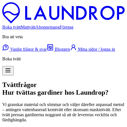
Boka tvätt
Mattvätt
Abonnemang
Företag
Bra att veta
Vanlig frågor & svar
Bloggen
Mina sidor / logga in
Boka tvätt
Tvättfrågor
Hur tvättas gardiner hos Laundrop?
Vi granskar material och sömmar och väljer därefter anpassad metod
– antingen vattenbaserad kemtvätt eller skonsam maskintvätt. Efter
tvätt pressas gardinerna noggrant så att de levereras veckfria och
färdighängda.