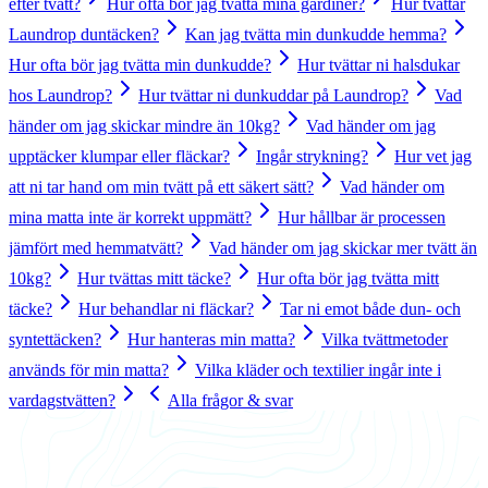
efter tvätt?
Hur ofta bör jag tvätta mina gardiner?
Hur tvättar
Laundrop duntäcken?
Kan jag tvätta min dunkudde hemma?
Hur ofta bör jag tvätta min dunkudde?
Hur tvättar ni halsdukar
hos Laundrop?
Hur tvättar ni dunkuddar på Laundrop?
Vad
händer om jag skickar mindre än 10kg?
Vad händer om jag
upptäcker klumpar eller fläckar?
Ingår strykning?
Hur vet jag
att ni tar hand om min tvätt på ett säkert sätt?
Vad händer om
mina matta inte är korrekt uppmätt?
Hur hållbar är processen
jämfört med hemmatvätt?
Vad händer om jag skickar mer tvätt än
10kg?
Hur tvättas mitt täcke?
Hur ofta bör jag tvätta mitt
täcke?
Hur behandlar ni fläckar?
Tar ni emot både dun- och
syntettäcken?
Hur hanteras min matta?
Vilka tvättmetoder
används för min matta?
Vilka kläder och textilier ingår inte i
vardagstvätten?
Alla frågor & svar