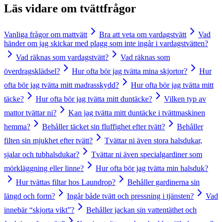
Läs vidare om
tvättfrågor
Vanliga frågor om mattvätt
Bra att veta om vardagstvätt
Vad
händer om jag skickar med plagg som inte ingår i vardagstvätten?
Vad räknas som vardagstvätt?
Vad räknas som
överdragsklädsel?
Hur ofta bör jag tvätta mina skjortor?
Hur
ofta bör jag tvätta mitt madrasskydd?
Hur ofta bör jag tvätta mitt
täcke?
Hur ofta bör jag tvätta mitt duntäcke?
Vilken typ av
mattor tvättar ni?
Kan jag tvätta mitt duntäcke i tvättmaskinen
hemma?
Behåller täcket sin fluffighet efter tvätt?
Behåller
filten sin mjukhet efter tvätt?
Tvättar ni även stora halsdukar,
sjalar och tubhalsdukar?
Tvättar ni även specialgardiner som
mörkläggning eller linne?
Hur ofta bör jag tvätta min halsduk?
Hur tvättas filtar hos Laundrop?
Behåller gardinerna sin
längd och form?
Ingår både tvätt och pressning i tjänsten?
Vad
innebär “skjorta vikt”?
Behåller jackan sin vattentäthet och