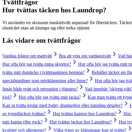
Tvättfrågor
Hur tvättas täcken hos Laundrop?
Vi använder en skonsam maskintvätt anpassad för fibertäcken. Täcket t
elasticitet utan att klumpa sig eller torka ojämnt.
Läs vidare om
tvättfrågor
Vanliga frågor om mattvätt
Bra att veta om vardagstvätt
Vad hän
Hur ofta bör jag tvätta mina skjortor?
Hur ofta bör jag tvätta mitt
tvätta mitt duntäcke i tvättmaskinen hemma?
Behåller täcket sin flu
specialgardiner som mörkläggning eller linne?
Hur ofta bör jag tv
Ingår både tvätt och pressning i tjänsten?
Vad innebär “skjorta vikt
kjol?
Hur ofta bör jag tvätta min jacka?
Kan man tvätta ett tyng
Kan ni tvätta kjolar med foder, dragkedjor eller känsliga detaljer?
H
av tyngdtäcken tvättas?
Hur tvättas kappor hos Laundrop?
Hur 
min kappa eller rock?
Hur tvättas jackor hos Laundrop?
Hur tv
kvalster och allergener?
Vilka typer av klänningar kan ni tvätta?