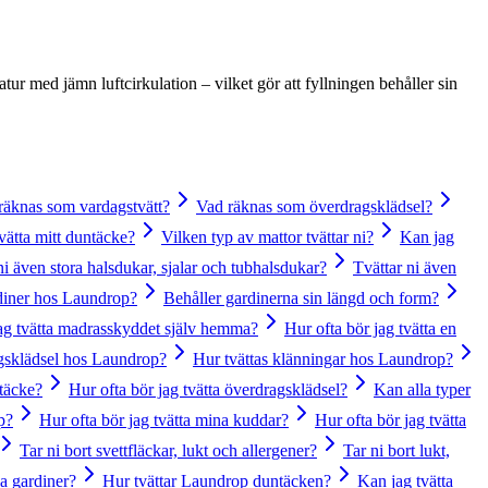
r med jämn luftcirkulation – vilket gör att fyllningen behåller sin
räknas som vardagstvätt?
Vad räknas som överdragsklädsel?
tvätta mitt duntäcke?
Vilken typ av mattor tvättar ni?
Kan jag
ni även stora halsdukar, sjalar och tubhalsdukar?
Tvättar ni även
rdiner hos Laundrop?
Behåller gardinerna sin längd och form?
ag tvätta madrasskyddet själv hemma?
Hur ofta bör jag tvätta en
agsklädsel hos Laundrop?
Hur tvättas klänningar hos Laundrop?
dtäcke?
Hur ofta bör jag tvätta överdragsklädsel?
Kan alla typer
p?
Hur ofta bör jag tvätta mina kuddar?
Hur ofta bör jag tvätta
Tar ni bort svettfläckar, lukt och allergener?
Tar ni bort lukt,
na gardiner?
Hur tvättar Laundrop duntäcken?
Kan jag tvätta