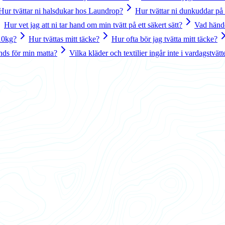
Hur tvättar ni halsdukar hos Laundrop?
Hur tvättar ni dunkuddar p
Hur vet jag att ni tar hand om min tvätt på ett säkert sätt?
Vad hände
 10kg?
Hur tvättas mitt täcke?
Hur ofta bör jag tvätta mitt täcke?
nds för min matta?
Vilka kläder och textilier ingår inte i vardagstvät