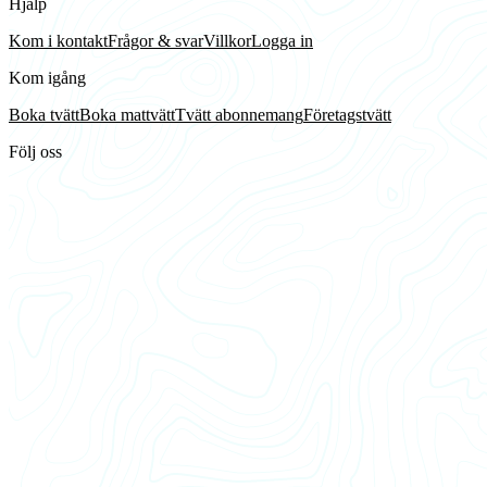
Hjälp
Kom i kontakt
Frågor & svar
Villkor
Logga in
Kom igång
Boka tvätt
Boka mattvätt
Tvätt abonnemang
Företagstvätt
Följ oss