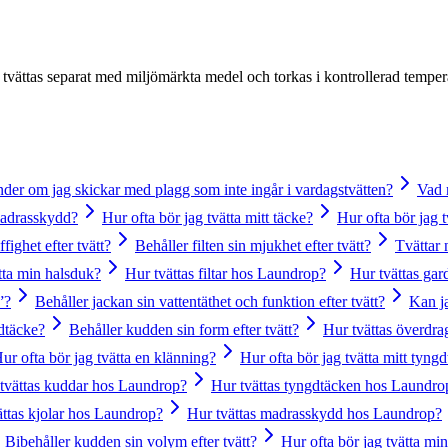
vättas separat med miljömärkta medel och torkas i kontrollerad temperatu
der om jag skickar med plagg som inte ingår i vardagstvätten?
Vad 
 madrasskydd?
Hur ofta bör jag tvätta mitt täcke?
Hur ofta bör jag 
ffighet efter tvätt?
Behåller filten sin mjukhet efter tvätt?
Tvättar 
ätta min halsduk?
Hur tvättas filtar hos Laundrop?
Hur tvättas ga
”?
Behåller jackan sin vattentäthet och funktion efter tvätt?
Kan j
dtäcke?
Behåller kudden sin form efter tvätt?
Hur tvättas överdr
ur ofta bör jag tvätta en klänning?
Hur ofta bör jag tvätta mitt tyng
tvättas kuddar hos Laundrop?
Hur tvättas tyngdtäcken hos Laundro
ättas kjolar hos Laundrop?
Hur tvättas madrasskydd hos Laundrop?
Bibehåller kudden sin volym efter tvätt?
Hur ofta bör jag tvätta mi