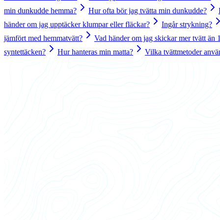
min dunkudde hemma?
Hur ofta bör jag tvätta min dunkudde?
händer om jag upptäcker klumpar eller fläckar?
Ingår strykning?
jämfört med hemmatvätt?
Vad händer om jag skickar mer tvätt än
syntettäcken?
Hur hanteras min matta?
Vilka tvättmetoder anvä