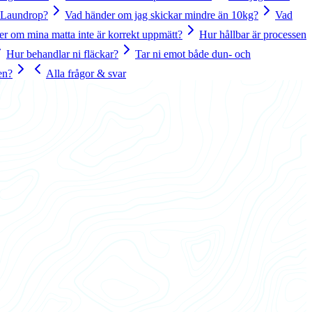
å Laundrop?
Vad händer om jag skickar mindre än 10kg?
Vad
r om mina matta inte är korrekt uppmätt?
Hur hållbar är processen
Hur behandlar ni fläckar?
Tar ni emot både dun- och
ten?
Alla frågor & svar