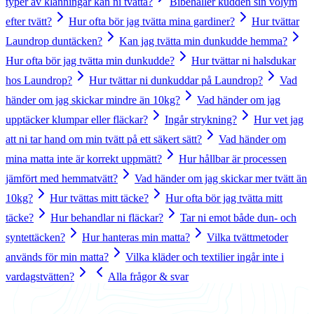
typer av klänningar kan ni tvätta?
Bibehåller kudden sin volym
efter tvätt?
Hur ofta bör jag tvätta mina gardiner?
Hur tvättar
Laundrop duntäcken?
Kan jag tvätta min dunkudde hemma?
Hur ofta bör jag tvätta min dunkudde?
Hur tvättar ni halsdukar
hos Laundrop?
Hur tvättar ni dunkuddar på Laundrop?
Vad
händer om jag skickar mindre än 10kg?
Vad händer om jag
upptäcker klumpar eller fläckar?
Ingår strykning?
Hur vet jag
att ni tar hand om min tvätt på ett säkert sätt?
Vad händer om
mina matta inte är korrekt uppmätt?
Hur hållbar är processen
jämfört med hemmatvätt?
Vad händer om jag skickar mer tvätt än
10kg?
Hur tvättas mitt täcke?
Hur ofta bör jag tvätta mitt
täcke?
Hur behandlar ni fläckar?
Tar ni emot både dun- och
syntettäcken?
Hur hanteras min matta?
Vilka tvättmetoder
används för min matta?
Vilka kläder och textilier ingår inte i
vardagstvätten?
Alla frågor & svar