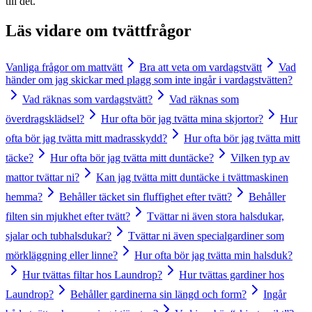
till det.
Läs vidare om
tvättfrågor
Vanliga frågor om mattvätt
Bra att veta om vardagstvätt
Vad
händer om jag skickar med plagg som inte ingår i vardagstvätten?
Vad räknas som vardagstvätt?
Vad räknas som
överdragsklädsel?
Hur ofta bör jag tvätta mina skjortor?
Hur
ofta bör jag tvätta mitt madrasskydd?
Hur ofta bör jag tvätta mitt
täcke?
Hur ofta bör jag tvätta mitt duntäcke?
Vilken typ av
mattor tvättar ni?
Kan jag tvätta mitt duntäcke i tvättmaskinen
hemma?
Behåller täcket sin fluffighet efter tvätt?
Behåller
filten sin mjukhet efter tvätt?
Tvättar ni även stora halsdukar,
sjalar och tubhalsdukar?
Tvättar ni även specialgardiner som
mörkläggning eller linne?
Hur ofta bör jag tvätta min halsduk?
Hur tvättas filtar hos Laundrop?
Hur tvättas gardiner hos
Laundrop?
Behåller gardinerna sin längd och form?
Ingår