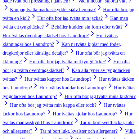
både tvätt och pressning i tjänsten?
Vad innebär “skjorta vikt”?
Kan jag tvätta madrasskyddet själv hemma?
Hur ofta bör jag
tvätta en kjol?
Hur ofta bör jag tvätta min jacka?
Kan man
tvätta ett tyngdtäcke?
Behåller kudden sin form efter tvätt?
Hur tvättas överdragsklädsel hos Laundrop?
Hur tvättas
klänningar hos Laundrop?
Kan ni tvätta kjolar med foder,
dragkedjor eller känsliga detaljer?
Hur ofta bör jag tvätta en
klänning?
Hur ofta bör jag tvätta mitt tyngdtäcke?
Hur ofta
bör jag tvätta överdragsklädsel?
Kan alla typer av tyngdtäcken
tvättas?
Hur tvättas kappor hos Laundrop?
Hur tvättas täcken
hos Laundrop?
Hur tvättas kuddar hos Laundrop?
Hur tvättas
tyngdtäcken hos Laundrop?
Hur ofta bör jag tvätta mina kuddar?
Hur ofta bör jag tvätta min kappa eller rock?
Hur tvättas
jackor hos Laundrop?
Hur tvättas kjolar hos Laundrop?
Hur
tvättas madrasskydd hos Laundrop?
Tar ni bort svettfläckar, lukt
och allergener?
Tar ni bort lukt, kvalster och allergener?
Vilka