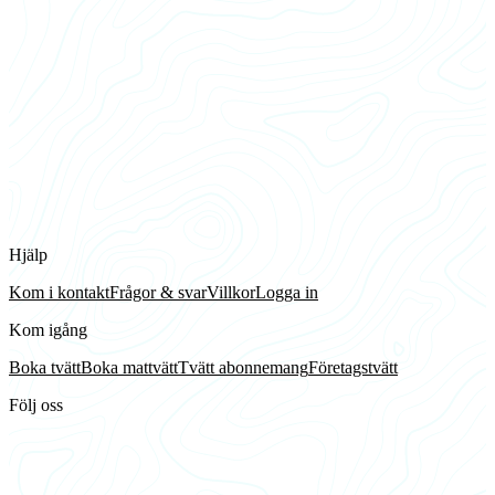
Hjälp
Kom i kontakt
Frågor & svar
Villkor
Logga in
Kom igång
Boka tvätt
Boka mattvätt
Tvätt abonnemang
Företagstvätt
Följ oss