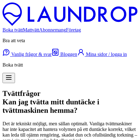
Boka tvätt
Mattvätt
Abonnemang
Företag
Bra att veta
Vanlig frågor & svar
Bloggen
Mina sidor / logga in
Boka tvätt
Tvättfrågor
Kan jag tvätta mitt duntäcke i
tvättmaskinen hemma?
Det är tekniskt möjligt, men sällan optimalt. Vanliga tvättmaskiner
har inte kapacitet att hantera volymen på ett duntäcke korrekt, vilket
kan leda till ojämn rengöring, skadat dun och ofullständig torkning –