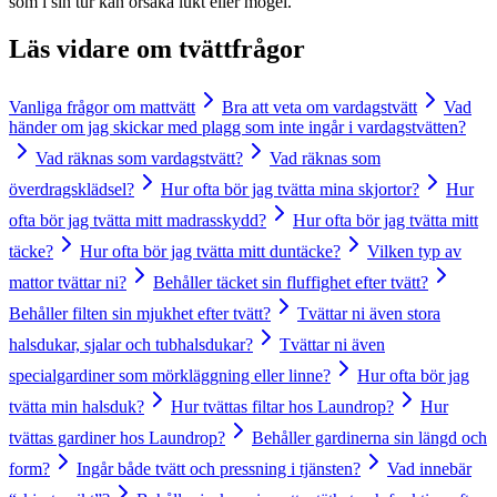
som i sin tur kan orsaka lukt eller mögel.
Läs vidare om
tvättfrågor
Vanliga frågor om mattvätt
Bra att veta om vardagstvätt
Vad
händer om jag skickar med plagg som inte ingår i vardagstvätten?
Vad räknas som vardagstvätt?
Vad räknas som
överdragsklädsel?
Hur ofta bör jag tvätta mina skjortor?
Hur
ofta bör jag tvätta mitt madrasskydd?
Hur ofta bör jag tvätta mitt
täcke?
Hur ofta bör jag tvätta mitt duntäcke?
Vilken typ av
mattor tvättar ni?
Behåller täcket sin fluffighet efter tvätt?
Behåller filten sin mjukhet efter tvätt?
Tvättar ni även stora
halsdukar, sjalar och tubhalsdukar?
Tvättar ni även
specialgardiner som mörkläggning eller linne?
Hur ofta bör jag
tvätta min halsduk?
Hur tvättas filtar hos Laundrop?
Hur
tvättas gardiner hos Laundrop?
Behåller gardinerna sin längd och
form?
Ingår både tvätt och pressning i tjänsten?
Vad innebär