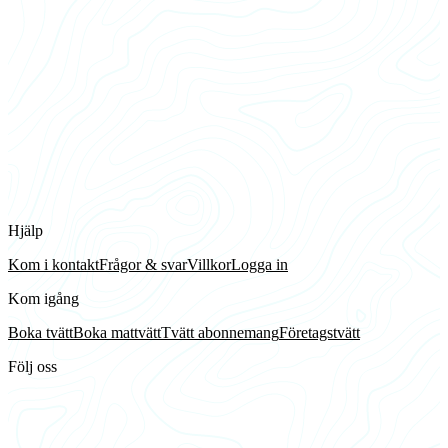
Hjälp
Kom i kontakt
Frågor & svar
Villkor
Logga in
Kom igång
Boka tvätt
Boka mattvätt
Tvätt abonnemang
Företagstvätt
Följ oss