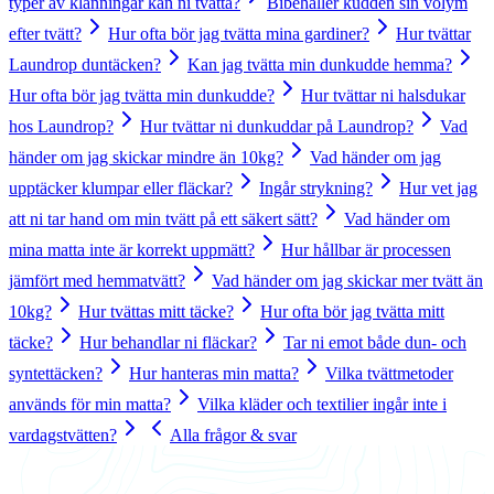
typer av klänningar kan ni tvätta?
Bibehåller kudden sin volym
efter tvätt?
Hur ofta bör jag tvätta mina gardiner?
Hur tvättar
Laundrop duntäcken?
Kan jag tvätta min dunkudde hemma?
Hur ofta bör jag tvätta min dunkudde?
Hur tvättar ni halsdukar
hos Laundrop?
Hur tvättar ni dunkuddar på Laundrop?
Vad
händer om jag skickar mindre än 10kg?
Vad händer om jag
upptäcker klumpar eller fläckar?
Ingår strykning?
Hur vet jag
att ni tar hand om min tvätt på ett säkert sätt?
Vad händer om
mina matta inte är korrekt uppmätt?
Hur hållbar är processen
jämfört med hemmatvätt?
Vad händer om jag skickar mer tvätt än
10kg?
Hur tvättas mitt täcke?
Hur ofta bör jag tvätta mitt
täcke?
Hur behandlar ni fläckar?
Tar ni emot både dun- och
syntettäcken?
Hur hanteras min matta?
Vilka tvättmetoder
används för min matta?
Vilka kläder och textilier ingår inte i
vardagstvätten?
Alla frågor & svar