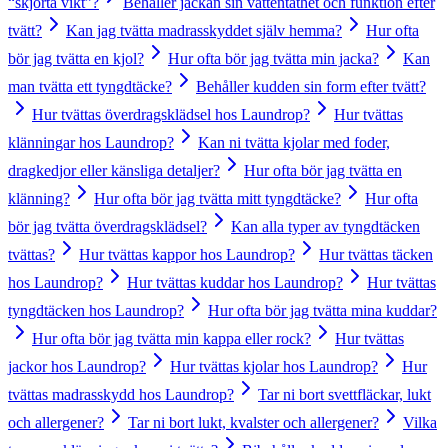
“skjorta vikt”?
Behåller jackan sin vattentäthet och funktion efter
tvätt?
Kan jag tvätta madrasskyddet själv hemma?
Hur ofta
bör jag tvätta en kjol?
Hur ofta bör jag tvätta min jacka?
Kan
man tvätta ett tyngdtäcke?
Behåller kudden sin form efter tvätt?
Hur tvättas överdragsklädsel hos Laundrop?
Hur tvättas
klänningar hos Laundrop?
Kan ni tvätta kjolar med foder,
dragkedjor eller känsliga detaljer?
Hur ofta bör jag tvätta en
klänning?
Hur ofta bör jag tvätta mitt tyngdtäcke?
Hur ofta
bör jag tvätta överdragsklädsel?
Kan alla typer av tyngdtäcken
tvättas?
Hur tvättas kappor hos Laundrop?
Hur tvättas täcken
hos Laundrop?
Hur tvättas kuddar hos Laundrop?
Hur tvättas
tyngdtäcken hos Laundrop?
Hur ofta bör jag tvätta mina kuddar?
Hur ofta bör jag tvätta min kappa eller rock?
Hur tvättas
jackor hos Laundrop?
Hur tvättas kjolar hos Laundrop?
Hur
tvättas madrasskydd hos Laundrop?
Tar ni bort svettfläckar, lukt
och allergener?
Tar ni bort lukt, kvalster och allergener?
Vilka