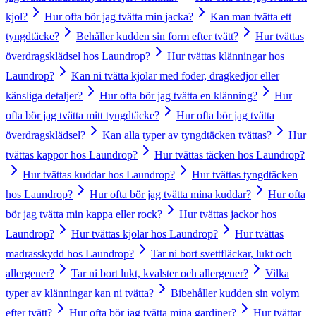
kjol?
Hur ofta bör jag tvätta min jacka?
Kan man tvätta ett
tyngdtäcke?
Behåller kudden sin form efter tvätt?
Hur tvättas
överdragsklädsel hos Laundrop?
Hur tvättas klänningar hos
Laundrop?
Kan ni tvätta kjolar med foder, dragkedjor eller
känsliga detaljer?
Hur ofta bör jag tvätta en klänning?
Hur
ofta bör jag tvätta mitt tyngdtäcke?
Hur ofta bör jag tvätta
överdragsklädsel?
Kan alla typer av tyngdtäcken tvättas?
Hur
tvättas kappor hos Laundrop?
Hur tvättas täcken hos Laundrop?
Hur tvättas kuddar hos Laundrop?
Hur tvättas tyngdtäcken
hos Laundrop?
Hur ofta bör jag tvätta mina kuddar?
Hur ofta
bör jag tvätta min kappa eller rock?
Hur tvättas jackor hos
Laundrop?
Hur tvättas kjolar hos Laundrop?
Hur tvättas
madrasskydd hos Laundrop?
Tar ni bort svettfläckar, lukt och
allergener?
Tar ni bort lukt, kvalster och allergener?
Vilka
typer av klänningar kan ni tvätta?
Bibehåller kudden sin volym
efter tvätt?
Hur ofta bör jag tvätta mina gardiner?
Hur tvättar