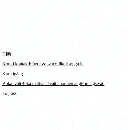
Hjälp
Kom i kontakt
Frågor & svar
Villkor
Logga in
Kom igång
Boka tvätt
Boka mattvätt
Tvätt abonnemang
Företagstvätt
Följ oss