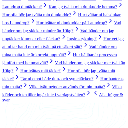
Laundrop duntäcken?
Kan jag tvätta min dunkudde hemma?
Hur ofta bör jag tvätta min dunkudde?
Hur tvättar ni halsdukar
hos Laundrop?
Hur tvättar ni dunkuddar på Laundrop?
Vad
händer om jag skickar mindre än 10kg?
Vad händer om jag
upptäcker klumpar eller fläckar?
Ingår strykning?
Hur vet jag
att ni tar hand om min tvätt på ett säkert sätt?
Vad händer om
mina matta inte är korrekt uppmätt?
Hur hållbar är processen
jämfört med hemmatvätt?
Vad händer om jag skickar mer tvätt än
10kg?
Hur tvättas mitt täcke?
Hur ofta bör jag tvätta mitt
täcke?
Tar ni emot både dun- och syntettäcken?
Hur hanteras
min matta?
Vilka tvättmetoder används för min matta?
Vilka
kläder och textilier ingår inte i vardagstvätten?
Alla frågor &
svar