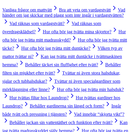
Vanliga frågor om mattvätt
Bra att veta om vardagstvätt
Vad
händer om jag skickar med plagg som inte ingår i vardagstvätten?
Vad räknas som vardagstvätt?
Vad räknas som
överdragsklädsel?
Hur ofta bör jag tvätta mina skjortor?
Hur
ofta bör jag tvätta mitt madrasskydd?
Hur ofta bör jag tvätta mitt
täcke?
Hur ofta bör jag tvätta mitt duntäcke?
Vilken typ av
mattor tvättar ni?
Kan jag tvätta mitt duntäcke i tvättmaskinen
hemma?
Behåller täcket sin fluffighet efter tvätt?
Behåller
filten sin mjukhet efter tvätt?
Tvättar ni även stora halsdukar,
sjalar och tubhalsdukar?
Tvättar ni även specialgardiner som
mörkläggning eller linne?
Hur ofta bör jag tvätta min halsduk?
Hur tvättas filtar hos Laundrop?
Hur tvättas gardiner hos
Laundrop?
Behåller gardinerna sin längd och form?
Ingår
både tvätt och pressning i tjänsten?
Vad innebär “skjorta vikt”?
Behåller jackan sin vattentäthet och funktion efter tvätt?
Kan
jag tvätta madrasskyddet själv hemma?
Hur ofta bör jag tvätta en