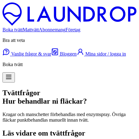
Boka tvätt
Mattvätt
Abonnemang
Företag
Bra att veta
Vanlig frågor & svar
Bloggen
Mina sidor / logga in
Boka tvätt
Tvättfrågor
Hur behandlar ni fläckar?
Kragar och manschetter förbehandlas med enzym­spray. Övriga
fläckar punktbehandlas manuellt innan tvätt.
Läs vidare om
tvättfrågor