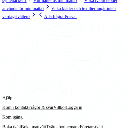
syntettäcken?
Hur hanteras min matta?
Vilka tvättmetoder
används för min matta?
Vilka kläder och textilier ingår inte i
vardagstvätten?
Alla frågor & svar
Hjälp
Kom i kontakt
Frågor & svar
Villkor
Logga in
Kom igång
Boka tvätt
Boka mattvätt
Tvätt abonnemang
Företagstvätt