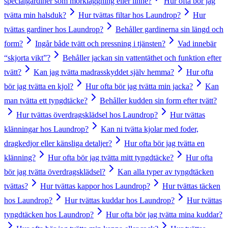
specialgardiner som mörkläggning eller linne?
Hur ofta bör jag
tvätta min halsduk?
Hur tvättas filtar hos Laundrop?
Hur
tvättas gardiner hos Laundrop?
Behåller gardinerna sin längd och
form?
Ingår både tvätt och pressning i tjänsten?
Vad innebär
“skjorta vikt”?
Behåller jackan sin vattentäthet och funktion efter
tvätt?
Kan jag tvätta madrasskyddet själv hemma?
Hur ofta
bör jag tvätta en kjol?
Hur ofta bör jag tvätta min jacka?
Kan
man tvätta ett tyngdtäcke?
Behåller kudden sin form efter tvätt?
Hur tvättas överdragsklädsel hos Laundrop?
Hur tvättas
klänningar hos Laundrop?
Kan ni tvätta kjolar med foder,
dragkedjor eller känsliga detaljer?
Hur ofta bör jag tvätta en
klänning?
Hur ofta bör jag tvätta mitt tyngdtäcke?
Hur ofta
bör jag tvätta överdragsklädsel?
Kan alla typer av tyngdtäcken
tvättas?
Hur tvättas kappor hos Laundrop?
Hur tvättas täcken
hos Laundrop?
Hur tvättas kuddar hos Laundrop?
Hur tvättas
tyngdtäcken hos Laundrop?
Hur ofta bör jag tvätta mina kuddar?