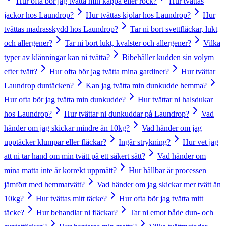
Hur ofta bör jag tvätta min kappa eller rock?
Hur tvättas
jackor hos Laundrop?
Hur tvättas kjolar hos Laundrop?
Hur
tvättas madrasskydd hos Laundrop?
Tar ni bort svettfläckar, lukt
och allergener?
Tar ni bort lukt, kvalster och allergener?
Vilka
typer av klänningar kan ni tvätta?
Bibehåller kudden sin volym
efter tvätt?
Hur ofta bör jag tvätta mina gardiner?
Hur tvättar
Laundrop duntäcken?
Kan jag tvätta min dunkudde hemma?
Hur ofta bör jag tvätta min dunkudde?
Hur tvättar ni halsdukar
hos Laundrop?
Hur tvättar ni dunkuddar på Laundrop?
Vad
händer om jag skickar mindre än 10kg?
Vad händer om jag
upptäcker klumpar eller fläckar?
Ingår strykning?
Hur vet jag
att ni tar hand om min tvätt på ett säkert sätt?
Vad händer om
mina matta inte är korrekt uppmätt?
Hur hållbar är processen
jämfört med hemmatvätt?
Vad händer om jag skickar mer tvätt än
10kg?
Hur tvättas mitt täcke?
Hur ofta bör jag tvätta mitt
täcke?
Hur behandlar ni fläckar?
Tar ni emot både dun- och