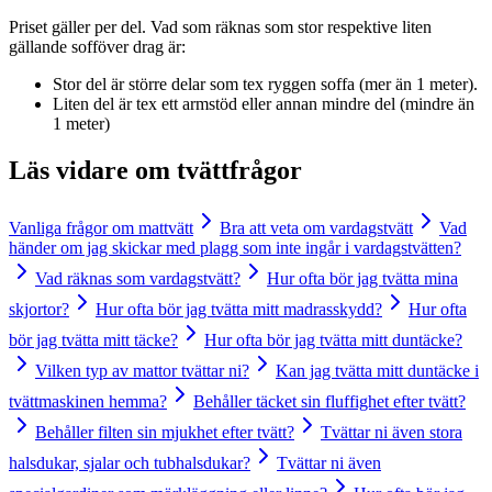
Priset gäller per del. Vad som räknas som stor respektive liten
gällande sofföver drag är:
Stor del är större delar som tex ryggen soffa (mer än 1 meter).
Liten del är tex ett armstöd eller annan mindre del (mindre än
1 meter)
Läs vidare om
tvättfrågor
Vanliga frågor om mattvätt
Bra att veta om vardagstvätt
Vad
händer om jag skickar med plagg som inte ingår i vardagstvätten?
Vad räknas som vardagstvätt?
Hur ofta bör jag tvätta mina
skjortor?
Hur ofta bör jag tvätta mitt madrasskydd?
Hur ofta
bör jag tvätta mitt täcke?
Hur ofta bör jag tvätta mitt duntäcke?
Vilken typ av mattor tvättar ni?
Kan jag tvätta mitt duntäcke i
tvättmaskinen hemma?
Behåller täcket sin fluffighet efter tvätt?
Behåller filten sin mjukhet efter tvätt?
Tvättar ni även stora
halsdukar, sjalar och tubhalsdukar?
Tvättar ni även